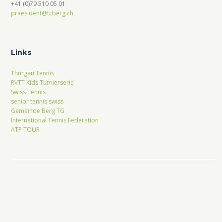
+41 (0)79 510 05 01
praesident@tcberg.ch
Links
Thurgau Tennis
RVTT Kids Turnierserie
Swiss Tennis
senior tennis swiss
Gemeinde Berg TG
International Tennis Federation
ATP TOUR